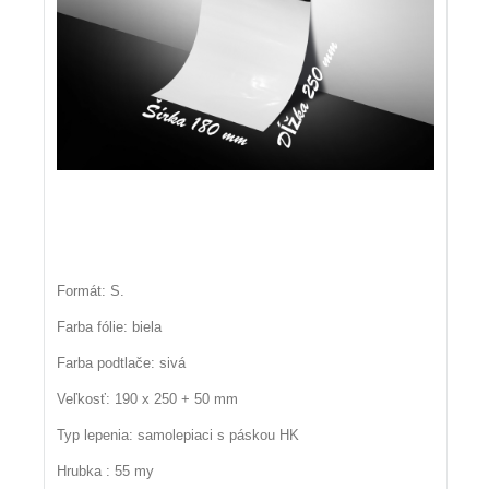
Formát: S.
Farba fólie: biela
Farba podtlače: sivá
Veľkosť: 190 x 250 + 50 mm
Typ lepenia: samolepiaci s páskou HK
Hrubka : 55 my