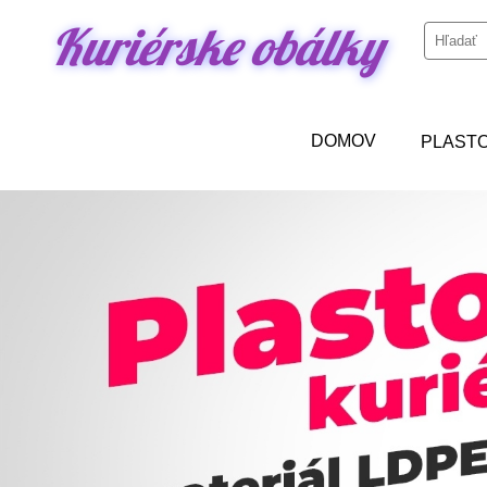
Kuriérske obálky
DOMOV
PLAST