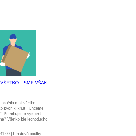
VŠETKO – SME VŠAK
 naučila mať všetko
koľkých kliknutí. Chceme
e? Potrebujeme vymeniť
oma? Všetko ide jednoducho
v. Lákadlom internetov...
:41:00
| Plastové obálky