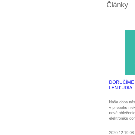
Články
DORUČÍME 
LEN ĽUDIA
Naša doba nás
v priebehu nie
nové oblečeni
elektroniku d
a bez problémo
Zobraziť viac
2020-12-19 08